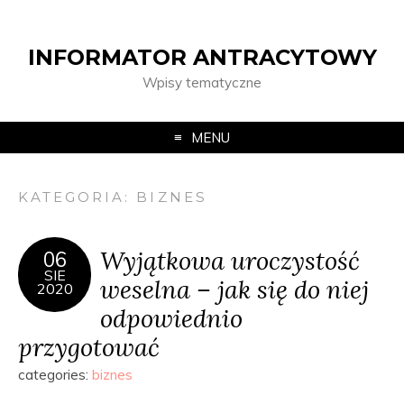
INFORMATOR ANTRACYTOWY
Wpisy tematyczne
MENU
KATEGORIA:
BIZNES
Wyjątkowa uroczystość
06
SIE
weselna – jak się do niej
2020
odpowiednio
przygotować
categories:
biznes