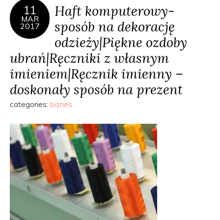
Haft komputerowy-
11
MAR
sposób na dekorację
2017
odzieży|Piękne ozdoby
ubrań|Ręczniki z własnym
imieniem|Ręcznik imienny –
doskonały sposób na prezent
categories:
biznes