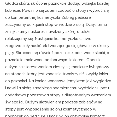
Gładka skóra, skrócone paznokcie dodają wdzięku każdej
kobiecie. Powinno się zatem zadbać o stopy i wybrać się
do kompetentnej kosmetyczki. Zabieg pedicure
zaczynamy od kąpieli stóp w wodzie z solą. Dzięki temu
zmiękczamy naskórek, nawilżany skórę, a także
relaksujemy się. Następnie kosmetyczka usuwa
zrogowaciały naskórek tworzącego się głównie w okolicy
pięty. Skracane są również paznokcie, odsuwane skórki, a
paznokcie malowane bezbarwnym lakierem. Obecnie
dużym zainteresowaniem cieszy się manicure hybrydowy
na stopach, który jest znacznie trwalszy niż zwykły lakier
do paznokci. Na koniec wmasowujemy krem,jaki wygładza
i nawilża skórę,zapobiega nadmiernemu wydzielaniu potu
dodatkowo pozostawia stopy z długotrwałym wrażeniem
świeżości. Dużym ułatwieniem podczas zabiegów na
stopy jest wyposażenie salonu kosmetycznego w
podnóżek do pedicure. Umożliwi on optymalny komfort