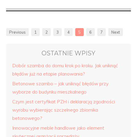
Previous
1
2
3
4
5
6
7
Next
OSTATNIE WPISY
Dobór szamba do domu krok po kroku. Jak uniknąć
błędów już na etapie planowania?
Betonowe szambo – jak uniknąć błędów przy
wyborze do budynku mieszkalnego
Czym jest certyfikat PZH i deklaracją zgodności
wyrobu wybierając szczelnego zbiornika
betonowego?
Innowacyjne meble handlowe jako element
skutecznej aranżacji sprzedaży