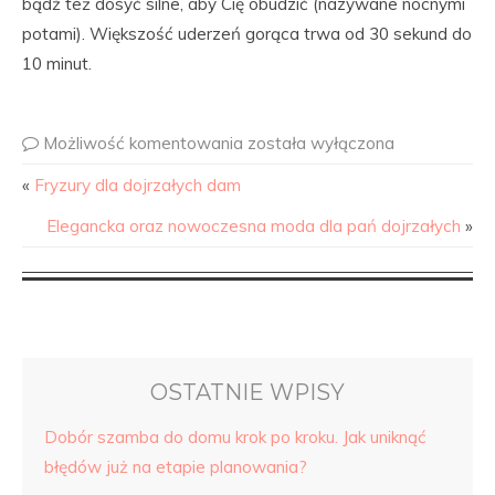
bądź też dosyć silne, aby Cię obudzić (nazywane nocnymi
potami). Większość uderzeń gorąca trwa od 30 sekund do
10 minut.
Możliwość komentowania
została wyłączona
«
Fryzury dla dojrzałych dam
Elegancka oraz nowoczesna moda dla pań dojrzałych
»
OSTATNIE WPISY
Dobór szamba do domu krok po kroku. Jak uniknąć
błędów już na etapie planowania?