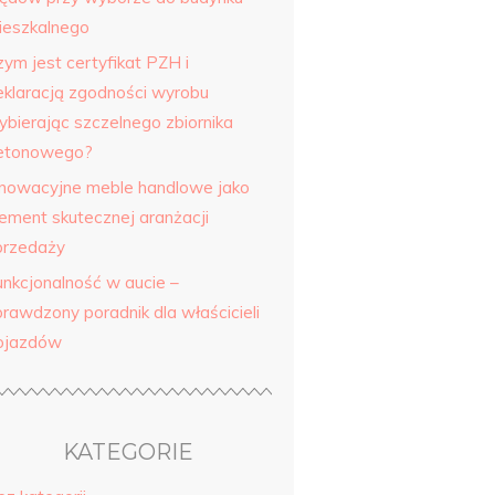
ieszkalnego
zym jest certyfikat PZH i
eklaracją zgodności wyrobu
ybierając szczelnego zbiornika
etonowego?
nnowacyjne meble handlowe jako
lement skutecznej aranżacji
przedaży
unkcjonalność w aucie –
prawdzony poradnik dla właścicieli
ojazdów
KATEGORIE