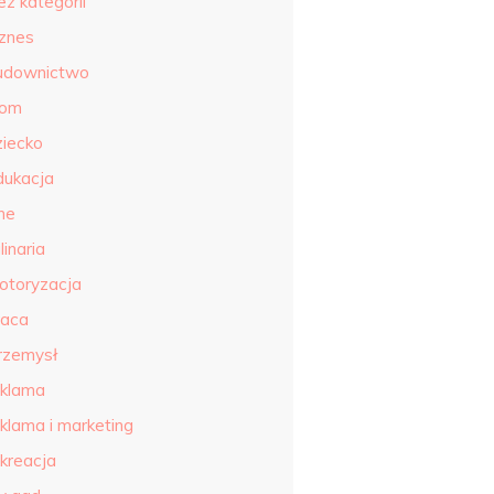
ez kategorii
iznes
udownictwo
om
ziecko
dukacja
ne
linaria
otoryzacja
raca
rzemysł
eklama
eklama i marketing
ekreacja