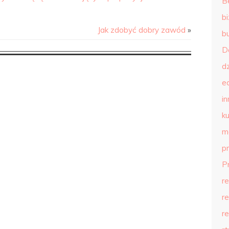
B
b
Jak zdobyć dobry zawód
»
b
D
d
e
in
ku
m
p
P
r
r
r