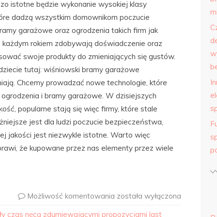
zo istotne będzie wykonanie wysokiej klasy
m
tóre dadzą wszystkim domownikom poczucie
C
ramy garażowe oraz ogrodzenia takich firm jak
d
u z każdym rokiem zdobywają doświadczenie oraz
w
sować swoje produkty do zmieniających się gustów.
b
ziecie tutaj: wiśniowski bramy garażowe
I
eniają. Chcemy prowadzać nowe technologie, które
e
 ogrodzenia i bramy garażowe. W dzisiejszych
s
ość, popularne stają się więc firmy, które stale
niejsze jest dla ludzi poczucie bezpieczeństwa,
F
j jakości jest niezwykle istotne. Warto więc
s
prawi, że kupowane przez nas elementy przez wiele
p
Możliwość komentowania
została wyłączona
ły czas nęcą zdumiewającymi propozycjami last