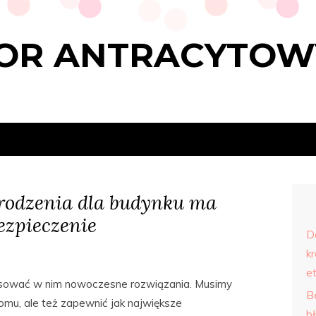
OR ANTRACYTOW
rodzenia dla budynku ma
ezpieczenie
D
kr
e
sować w nim nowoczesne rozwiązania. Musimy
B
mu, ale też zapewnić jak największe
b