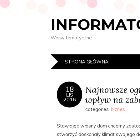
INFORMAT
Wpisy tematyczne
STRONA GŁÓWNA
Najnowsze og
18
LIS
wpływ na zab
2016
categories:
biznes
Stawiając własny dom chcemy zasto
stworzyć doskonały klimat swojego do