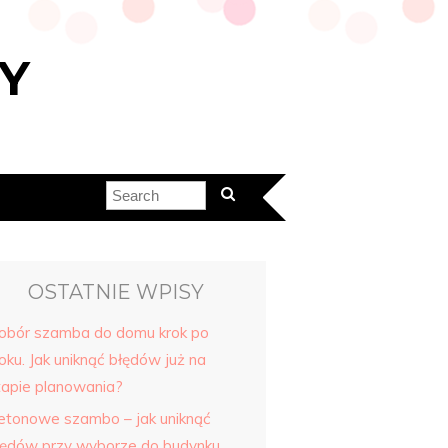
Y
OSTATNIE WPISY
obór szamba do domu krok po
oku. Jak uniknąć błędów już na
tapie planowania?
etonowe szambo – jak uniknąć
łędów przy wyborze do budynku