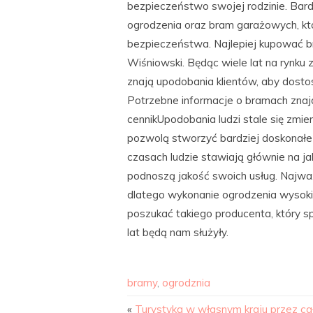
bezpieczeństwo swojej rodzinie. Bard
ogrodzenia oraz bram garażowych, k
bezpieczeństwa. Najlepiej kupować b
Wiśniowski. Będąc wiele lat na rynk
znają upodobania klientów, aby dosto
Potrzebne informacje o bramach znajd
cennikUpodobania ludzi stale się zmi
pozwolą stworzyć bardziej doskonałe
czasach ludzie stawiają głównie na jak
podnoszą jakość swoich usług. Najważ
dlatego wykonanie ogrodzenia wysokie
poszukać takiego producenta, który s
lat będą nam służyły.
bramy
,
ogrodznia
«
Turystyka w własnym kraju przez ca