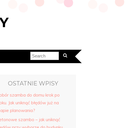
Y
OSTATNIE WPISY
obór szamba do domu krok po
oku. Jak uniknąć błędów już na
tapie planowania?
etonowe szambo – jak uniknąć
łędów przy wyborze do budynku