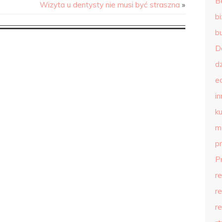
B
Wizyta u dentysty nie musi być straszna
»
b
b
D
d
e
in
ku
m
p
P
r
r
r