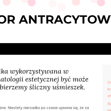
OR ANTRACYTOW
ika wykorzystywana w
atologii estetycznej być może
D
dbierzemy śliczny uśmieszek.
kr
e
B
e. Niestety nierzadko po czasie ujawnia się, że za
b