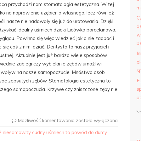
cą przychodzi nam stomatologia estetyczna. W tej
m
lko na naprawienie uzębienia własnego, lecz również
C
li nasze nie nadawały się już do uratowania. Dzięki
d
zyskać idealny uśmiech dzieki Licówka porcelanowa.
w
lądu. Powinno się więc wiedzieć jak o nie zadbać i
b
ię coś z nimi dziać. Dentysta to nasz przyjaciel i
I
ustnej. Aktualnie jest już bardzo wiele sposobów,
e
iednie zabiegi czy wybielanie zębów umożliwi
s
ły wpływ na nasze samopoczucie. Mnóstwo osób
F
ywać zepsutych zębów. Stomatologia estetyczna to
s
aszego samopoczucia. Krzywe czy zniszczone zęby nie
p
Możliwość komentowania
została wyłączona
eż niesamowity cudny uśmiech to powód do dumy.