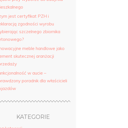
ieszkalnego
zym jest certyfikat PZH i
eklaracją zgodności wyrobu
ybierając szczelnego zbiornika
etonowego?
nnowacyjne meble handlowe jako
lement skutecznej aranżacji
przedaży
unkcjonalność w aucie –
prawdzony poradnik dla właścicieli
ojazdów
KATEGORIE