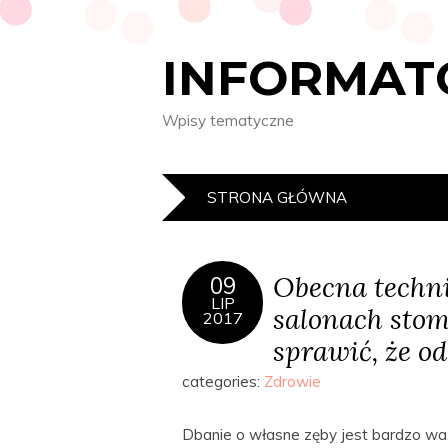
INFORMAT
Wpisy tematyczne
STRONA GŁÓWNA
Obecna techn
09
LIP
salonach stom
2017
sprawić, że o
categories:
Zdrowie
Dbanie o własne zęby jest bardzo ważn