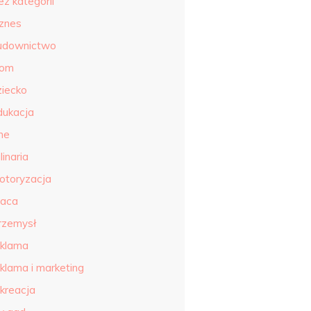
ez kategorii
iznes
udownictwo
om
ziecko
dukacja
ne
linaria
otoryzacja
raca
rzemysł
eklama
eklama i marketing
ekreacja