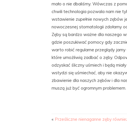
mało o nie dbaliśmy. Wówczas z pomo
chwili technologia pozwala nam nie ty
wstawienie zupełnie nowych zębów jeś
nowoczesnej stomatologii zdołamy od
Zęby są bardzo ważne dla naszego wyg
gdzie poszukiwać pomocy gdy zacznie s
warto robić regularne przeglądy jamy 
które umożliwią zadbać o zęby. Odpow
odzyskać śliczny uśmiech i będą mia
wstydzi się uśmiechać, aby nie okaz
zbawienie dla naszych zębów i dla n
muszą już być ogromnym problemem.
«
Prześliczne nienaganne zęby równi