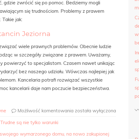
, gdzie zwrócić się po pomoc. Bedziemy mogli
m
awiającym się trudnościom. Problemy z prawem
C
Takie jak:
d
tancin Jeziorna
w
b
 rozwiązać wiele prawnych problemów. Obecnie ludzie
I
chodząc w szczegóły związane z prawem. Uważamy,
e
imy powierzyć to specjalistom. Czasem nawet unikając
s
darzyć bez naszego udziału. Wówczas najlepiej jak
F
lemom. Kancelaria potrafi rozwiązać wszystkie
s
moc kancelarii daje nam poczucie bezpieczeństwa.
p
wne
Możliwość komentowania
została wyłączona
 Trudne są nie tylko warunki
rę swojego wymarzonego domu, na nowo zakupionej