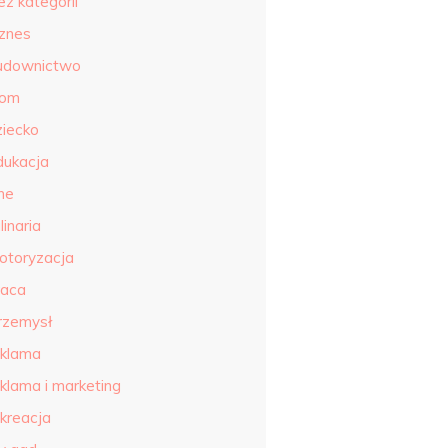
ez kategorii
iznes
udownictwo
om
ziecko
dukacja
ne
linaria
otoryzacja
raca
rzemysł
eklama
eklama i marketing
ekreacja