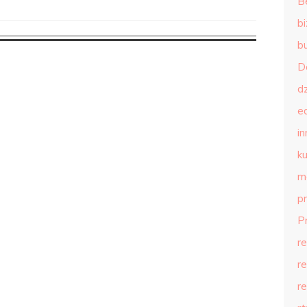
B
b
b
D
d
e
in
ku
m
p
P
r
r
r