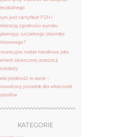
ieszkalnego
zym jest certyfikat PZH i
eklaracją zgodności wyrobu
ybierając szczelnego zbiornika
etonowego?
nnowacyjne meble handlowe jako
lement skutecznej aranżacji
przedaży
unkcjonalność w aucie –
prawdzony poradnik dla właścicieli
ojazdów
KATEGORIE