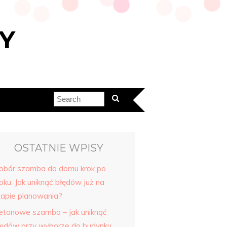
Y
OSTATNIE WPISY
obór szamba do domu krok po
oku. Jak uniknąć błędów już na
tapie planowania?
etonowe szambo – jak uniknąć
łędów przy wyborze do budynku