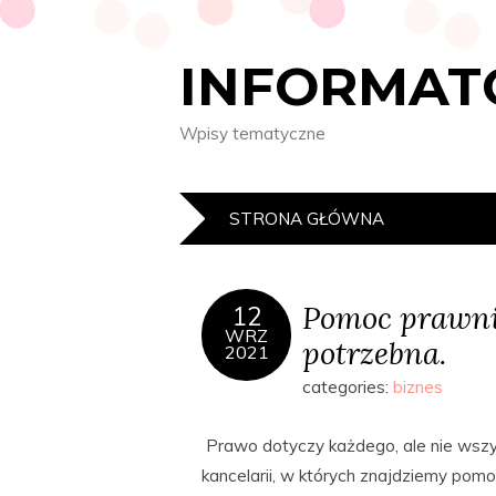
INFORMAT
Wpisy tematyczne
STRONA GŁÓWNA
Pomoc prawnika
12
WRZ
potrzebna.
2021
categories:
biznes
Prawo dotyczy każdego, ale nie wszy
kancelarii, w których znajdziemy po