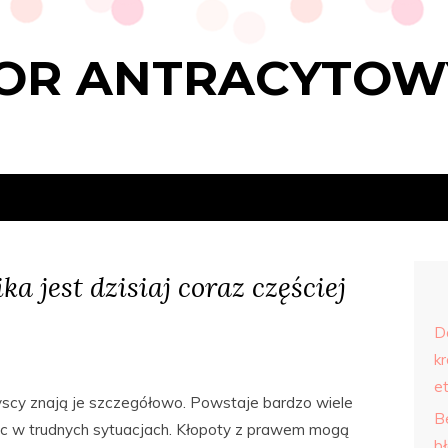
OR ANTRACYTOW
 jest dzisiaj coraz częściej
D
kr
e
scy znają je szczegółowo. Powstaje bardzo wiele
B
moc w trudnych sytuacjach. Kłopoty z prawem mogą
b