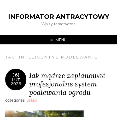
INFORMATOR ANTRACYTOWY
Wpisy tematyczne
MENU
TAG:
INTELIGENTNE PODLEWANIE
Jak mądrze zaplanować
09
LUT
profesjonalne system
2026
podlewania ogrodu
categories:
usługi