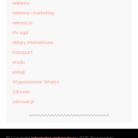
reklama
reklama i marketing
rekreacja
rtv agd
sklepy internetowe
transport
uroda
usługi
Wyposażenie Wnętrz
Zdrowie
zdrowie.pl
© Copyright
informator antracytowy
2026. Powered by