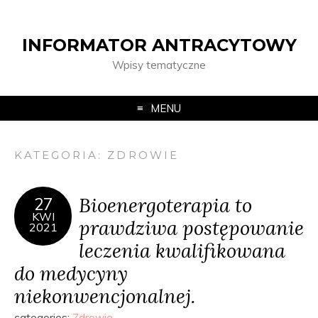
INFORMATOR ANTRACYTOWY
Wpisy tematyczne
MENU
KATEGORIA:
ZDROWIE
Bioenergoterapia to
27
KWI
prawdziwa postępowanie
2021
leczenia kwalifikowana
do medycyny
niekonwencjonalnej.
categories:
Zdrowie