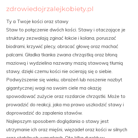
zdrowiedojrzalejkobiety.pl
Ty a Twoje kości oraz stawy
Staw to połączenie dwóch kości. Stawy i otaczające je
struktury zezwalają zginać łokcie i kolana, poruszać
biodrami, krzywić plecy, obracać głowę oraz machać
palcami. Gładka tkanka zwana chrząstką oraz błoną
maziową i wydzielina nazwany mazią stawową tłumią
stawy, dzięki czemu kości nie ocierają się o siebie.
Podwyższenie się wieku, obrażeń lub noszenie nazbyt
gigantycznej wagi na swoim ciele ma okazję
spowodować zużycie oraz rozdarcie chrząstki. Może to
prowadzić do reakcji, jaka ma prawo uszkodzić stawy i
doprowadzić do zapalenia stawów.
Najlepszym sposobem doglądania o stawy jest
utrzymanie ich oraz mięśni, więzadeł oraz kości w silnych
oraz stabilnych warunkach. Oto kilka dyrektyw