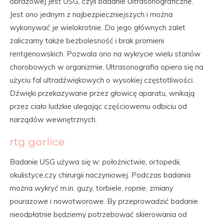
obrazowej jest USG, czyli badanie Ultrasonograficzne.
Jest ono jednym z najbezpieczniejszych i można
wykonywać je wielokrotnie. Do jego głównych zalet
zaliczamy także bezbolesność i brak promieni
rentgenowskich. Pozwala ono na wykrycie wielu stanów
chorobowych w organizmie. Ultrasonografia opiera się na
użyciu fal ultradźwiękowych o wysokiej częstotliwości.
Dźwięki przekazywane przez głowicę aparatu, wnikają
przez ciało ludzkie ulegając częściowemu odbiciu od
narządów wewnętrznych.
rtg gorlice
Badanie USG używa się w: położnictwie, ortopedii,
okulistyce,czy chirurgii naczyniowej. Podczas badania
można wykryć m.in. guzy, torbiele, ropnie, zmiany
pourazowe i nowotworowe. By przeprowadzić badanie
nieodpłatnie będziemy potrzebować skierowania od